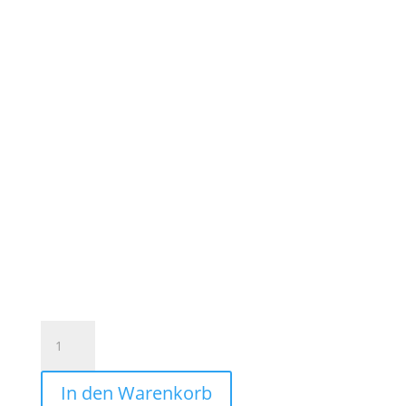
BAUCHTASCHE
Leder
elegant
In den Warenkorb
&