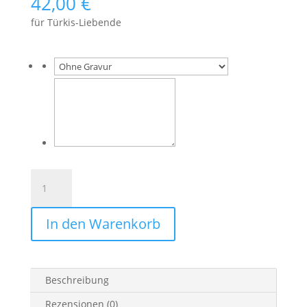
42,00
€
für Türkis-Liebende
Federmäppchen
Leder
&
In den Warenkorb
Stoff
„Rauten
in
türkis”
Beschreibung
Menge
Rezensionen (0)