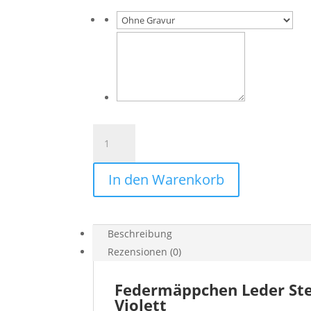
Elegantes
Federmäppchen
gewachstes
In den Warenkorb
Leder
&
Stoff
goldene
Beschreibung
Sterne
Rezensionen (0)
Menge
Federmäppchen Leder Ster
Violett