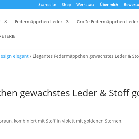
Startseite
Shop
Werkstatt
Über mich
Bewert
f
Federmäppchen Leder
Große Federmäppchen Leder
PETERIE
design elegant
/ Elegantes Federmäppchen gewachstes Leder & Stof
hen gewachstes Leder & Stoff g
un, kombiniert mit Stoff in violett mit goldenen Sternen.