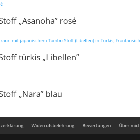
toff „Asanoha” rosé
off türkis „Libellen”
toff „Nara” blau
zerklärung
Widerrufsbelehrung
Bewertungen
Über mic