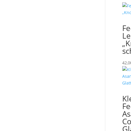
F
Le
„K
sc
42,
Kl
F
As
Co
Gl