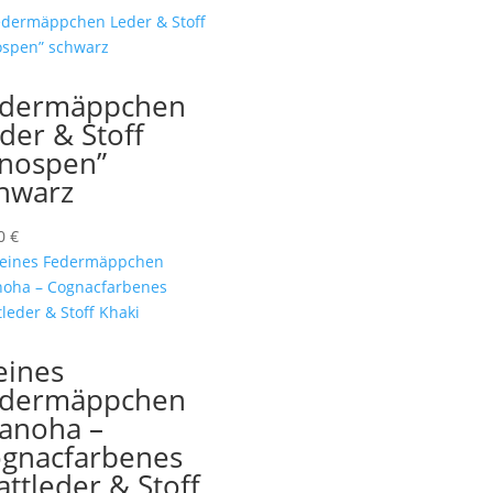
edermäppchen
der & Stoff
nospen”
hwarz
00
€
eines
edermäppchen
anoha –
gnacfarbenes
attleder & Stoff