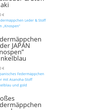
aki
00
€
edermäppchen
der JAPAN
nospen”
nkelblau
00
€
oßes
edermäppchen