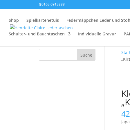
0163 6913888
Shop
Spielkartenetuis
Federmäppchen Leder und Stof
Schulter- und Bauchtaschen
Individuelle Gravur
PA
Star
Suche
„Kir
K
„K
42
Japa