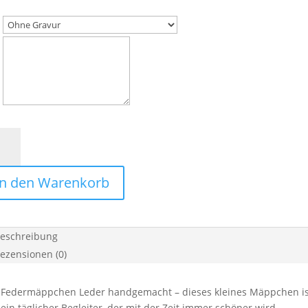
nes
ermäppchen
r
In den Warenkorb
nisches
gn
schblüte”
eschreibung
ge
ezensionen (0)
Federmäppchen Leder handgemacht – dieses kleines Mäppchen ist me
ein täglicher Begleiter, der mit der Zeit immer schöner wird.