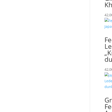
Kh
42,
F
Le
„K
du
42,
Gr
F