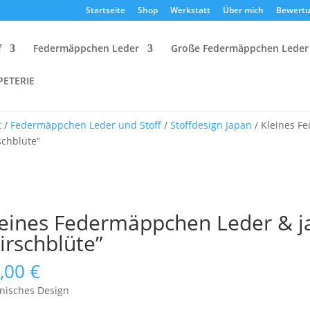
Startseite
Shop
Werkstatt
Über mich
Bewert
f
Federmäppchen Leder
Große Federmäppchen Leder
PETERIE
t
/
Federmäppchen Leder und Stoff
/
Stoffdesign Japan
/ Kleines F
schblüte”
leines Federmäppchen Leder & j
irschblüte”
,00
€
nisches Design