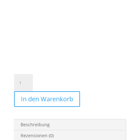
Federmäppchen
Leder
&
In den Warenkorb
Stoff
„Wellen”
tiefblau
Menge
Beschreibung
Rezensionen (0)