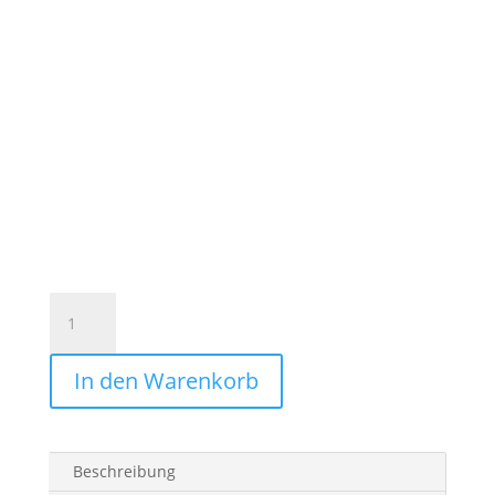
Federmäppchen
Leder
&
In den Warenkorb
Stoff
TÜRKIS
mit
GOLD
Beschreibung
Menge