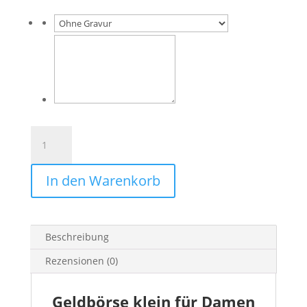
Geldbörse
klein
Leder
In den Warenkorb
mit
„Herz”
Menge
Beschreibung
Rezensionen (0)
Geldbörse klein für Damen