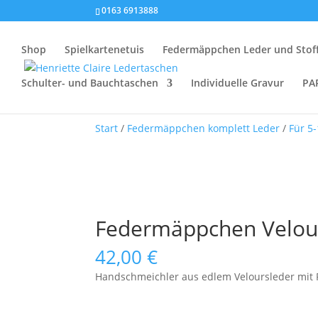
0163 6913888
Shop
Spielkartenetuis
Federmäppchen Leder und Stof
Schulter- und Bauchtaschen
Individuelle Gravur
PA
Start
/
Federmäppchen komplett Leder
/
Für 5-
Federmäppchen Velour
42,00
€
Handschmeichler aus edlem Veloursleder mit R