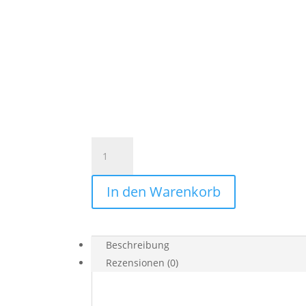
Federmäppchen
Veloursleder
mit
In den Warenkorb
Akzent
in
ROSÉ
Menge
Beschreibung
Rezensionen (0)