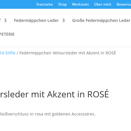
Startseite
Shop
Werkstatt
Über mich
Bewert
f
Federmäppchen Leder
Große Federmäppchen Leder
PETERIE
14 Stifte
/ Federmäppchen Veloursleder mit Akzent in ROSÉ
sleder mit Akzent in ROSÉ
eißverschluss in rosa mit goldenen Accessoires.