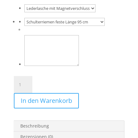
*
Umwandelbare
Schultertasche
Leder
In den Warenkorb
beige
–
Kyoto
Japan
Beschreibung
grün
Menge
Rezensionen (0)