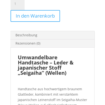
Handtasche
Leder
In den Warenkorb
braun
–
Seigaiha
Wellen
Beschreibung
Japan
Menge
Rezensionen (0)
Umwandelbare
Handtasche – Leder &
japanischer Stoff
„Seigaiha“ (Wellen)
Handtasche aus hochwertigem braunem
Glattleder, kombiniert mit verstärktem
japanischen Leinenstoff im Seigaiha-Muster