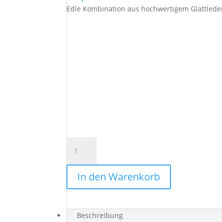
Edle Kombination aus hochwertigem Glattlede
Smartphonetasche
Rosen
–
In den Warenkorb
Cognacfarbenes
Glattleder
&
Quilt-
Beschreibung