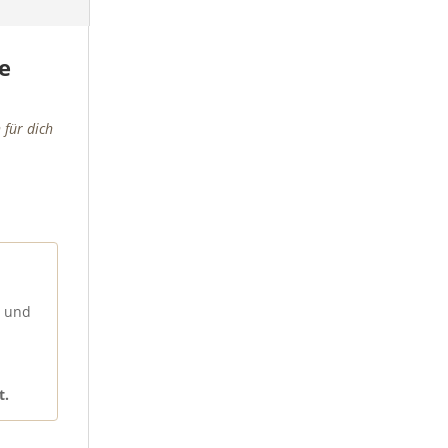
e
 für dich
– und
t.