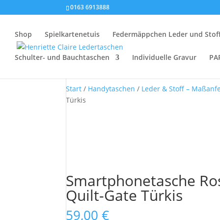
0163 6913888
Shop
Spielkartenetuis
Federmäppchen Leder und Stof
Schulter- und Bauchtaschen
Individuelle Gravur
PA
Start
/
Handytaschen
/
Leder & Stoff – Maßanf
Türkis
Smartphonetasche Ros
Quilt-Gate Türkis
59,00
€