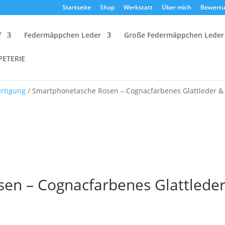
Startseite
Shop
Werkstatt
Über mich
Bewert
f
Federmäppchen Leder
Große Federmäppchen Leder
PETERIE
ertigung
/ Smartphonetasche Rosen – Cognacfarbenes Glattleder & 
en – Cognacfarbenes Glattlede