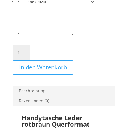
Handytasche
Leder
rotbraun
In den Warenkorb
Querformat
–
Glattleder
mit
Beschreibung
krokogeprägter
Lasche,
Rezensionen (0)
passgenau
Menge
Handytasche Leder
rotbraun Querformat –